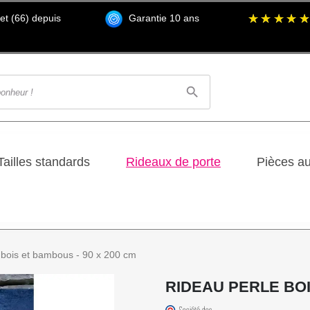
t (66) depuis
Garantie 10 ans
search
Tailles standards
Rideaux de porte
Pièces a
 bois et bambous - 90 x 200 cm
RIDEAU PERLE BOI