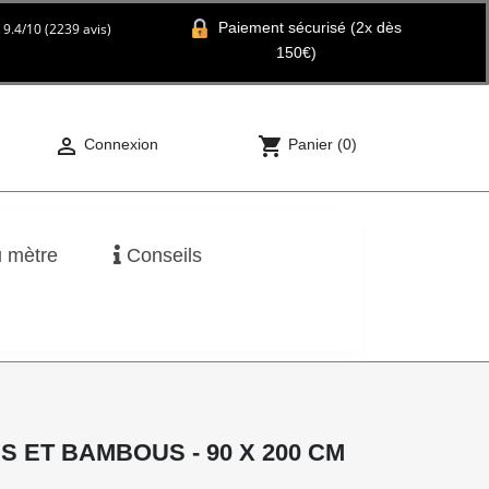
Paiement sécurisé (2x dès
9.4
/
10
(2239 avis)
150€)

shopping_cart
Connexion
Panier
(0)
u mètre
Conseils
S ET BAMBOUS - 90 X 200 CM