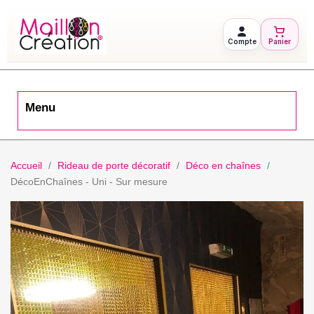
Compte
Panier
Menu
Accueil
Rideau de porte décoratif
Déco en chaînes
DécoEnChaînes - Uni - Sur mesure