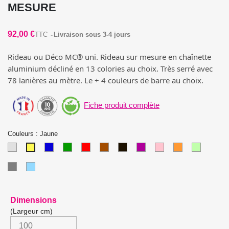
MESURE
92,00 €
TTC
Livraison sous 3-4 jours
Rideau ou Déco MC® uni. Rideau sur mesure en chaînette
aluminium décliné en 13 colories au choix. Très serré avec
78 lanières au mètre. Le + 4 couleurs de barre au choix.
Fiche produit complète
Couleurs : Jaune
Argent
Bleu
Vert
Rouge
Marron
Noir
Violet
Rose
Orange
Vert
Jaune
foncé
foncé
anis
Gris
Bleu
ciel
(Largeur cm)