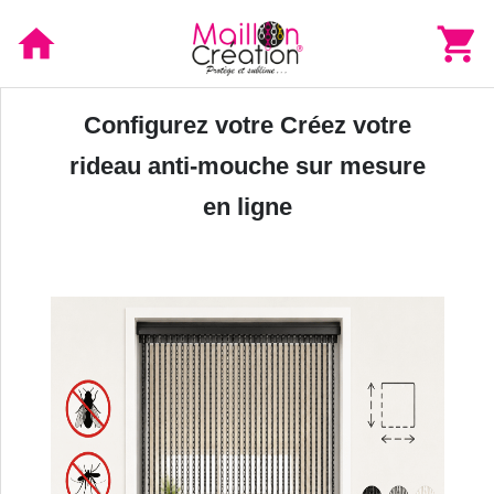
home
shopping_cart
Compte
Panier
Configurez votre Créez votre
rideau anti-mouche sur mesure
Menu
en ligne
Atelier fabricant à Céret depuis 2008
Garantie 10 ans