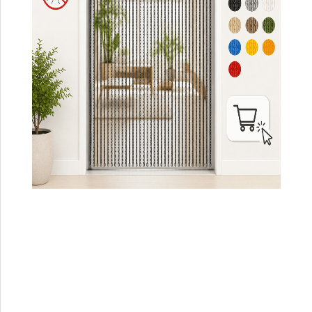
Prêt à poser
Paiement sécurisé
Rideaux chaînette anti-mouches et
moustiques fabriqués en France
Atelier fabricant à Céret, spécialisé dans les rideaux
chaînette sur mesure, pensés pour durer et adaptés aux
portes, vérandas et ouvertures du quotidien.
Marchand approuvé
Avis clients vérifiés