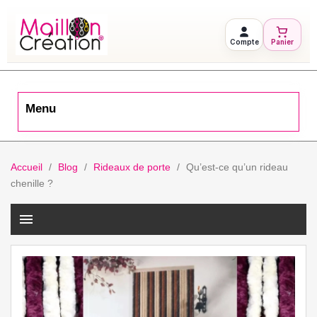
Compte
Panier
Menu
Accueil
Blog
Rideaux de porte
Qu’est-ce qu’un rideau
chenille ?
menu
P
:
13/