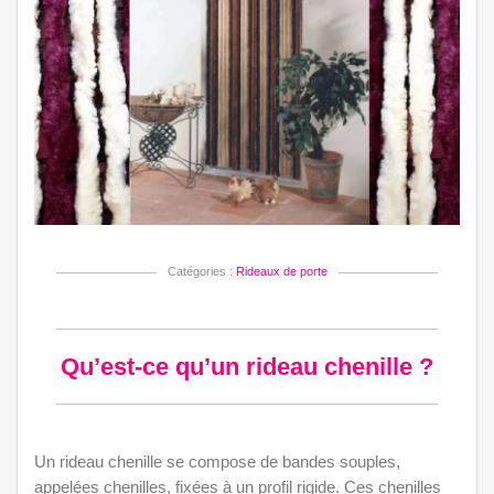
Q
c
q
r
ch
?
Catégories :
Rideaux de porte
Qu’est-ce qu’un rideau chenille ?
Un rideau chenille se compose de bandes souples,
appelées chenilles, fixées à un profil rigide. Ces chenilles