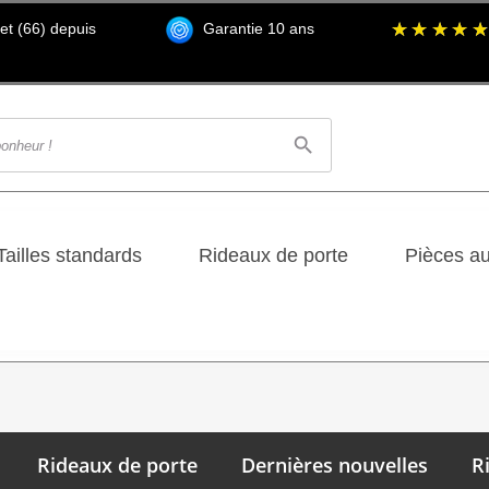
t (66) depuis
Garantie 10 ans
search
Tailles standards
Rideaux de porte
Pièces a
Rideaux de porte
Dernières nouvelles
R