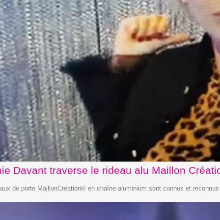
ie Davant traverse le rideau alu Maillon Créat
eaux de porte MaillonCréation® en chaîne aluminium sont connus et reconnus p