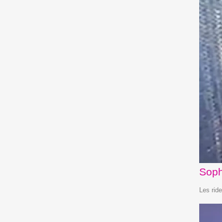
Soph
Les rid