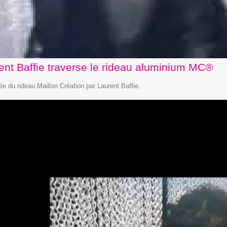
ent Baffie traverse le rideau aluminium MC®
ée du rideau Maillon Création par Laurent Baffie.