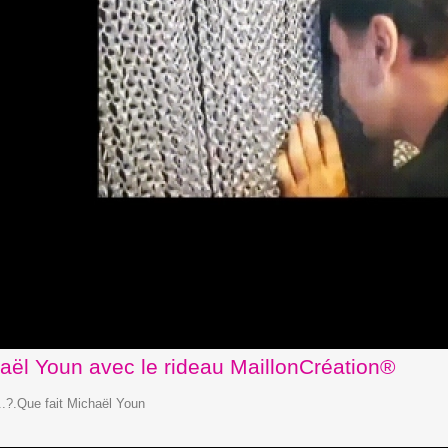
aël Youn avec le rideau MaillonCréation®
!..?.Que fait Michaël Youn