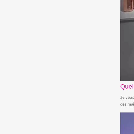
Quel
Je veux 
des ma