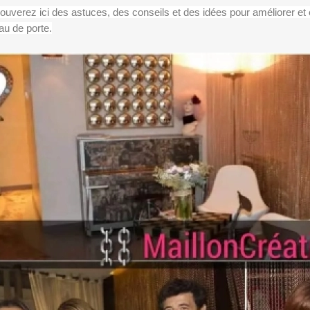
ouverez ici des astuces, des conseils et des idées pour améliorer et 
au de porte.
1
2
>>